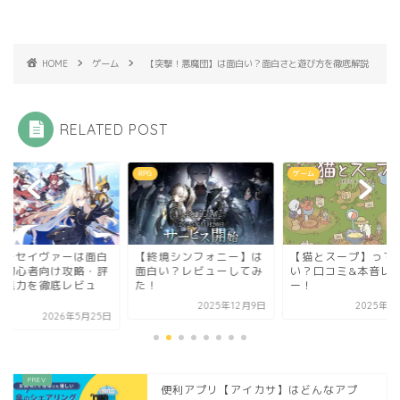
HOME
ゲーム
【突撃！悪魔団】は面白い？面白さと遊び方を徹底解説
RELATED POST
ゲーム
ゲーム
終境シンフォニー】は
【猫とスープ】って面白
WSOPポーカーは面
白い？レビューしてみ
い？口コミ&本音レビュ
い？評価・課金・無
！
ー！
でも遊べるか徹底レ
ュ...
2025年12月9日
2025年11月1日
2026年4
便利アプリ【アイカサ】はどんなアプ