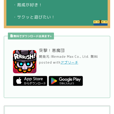
・育成が好き！
・サクッと遊びたい！
無料でダウンロード出来ます↓
突撃！悪魔団
開発元:
Wemade Max Co., Ltd.
無料
posted with
アプリーチ