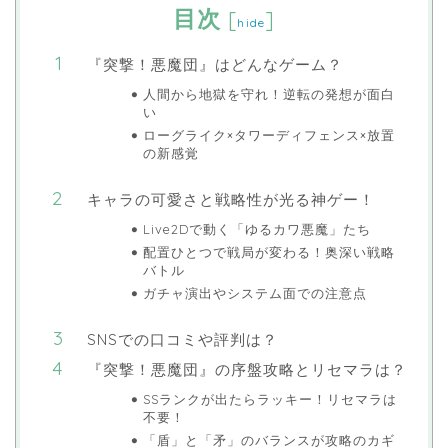
目次
[
]
hide
『突撃！悪魔団』はどんなゲーム？
人間から地獄を守れ！逆転の発想が面白
い
ローグライク×タワーディフェンス×放置
の新感覚
キャラの可愛さと戦略性が光る神ゲー！
Live2Dで動く「ゆるカワ悪魔」たち
配置ひとつで戦局が変わる！奥深い戦略
バトル
ガチャ演出やシステム面での注意点
SNSでの口コミや評判は？
『突撃！悪魔団』の序盤攻略とリセマラは？
SSランクが出たらラッキー！リセマラは
不要！
「盾」と「矛」のバランスが攻略のカギ