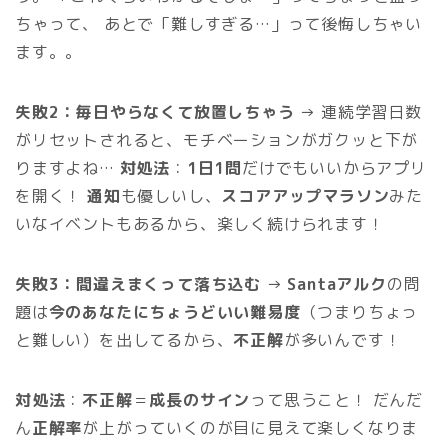
ちゃって、 あとで「難しすぎる…」って後悔しちゃい
ます。。
失敗2：毎日やらなくて放置しちゃう
→ 連続学習日数
がリセットされると、モチベーションがガクッと下が
りますよね…
対処法
：
1日1問
だけでもいいからアプリ
を開く！
通知
も優しいし、
スコアアップマラソン
みた
いなイベントもあるから、楽しく続けられます！
失敗3：間違えまくって落ち込む
→
Santaアルク
の問
題は
今のあなたにちょうどいい難易度
（つまりちょっ
と難しい）を出してるから、
不正解
が多いんです！
対処法
：
不正解
＝
成長のサイン
って思うこと！ だんだ
ん
正解率
が上がっていくのが目に見えて楽しくなりま