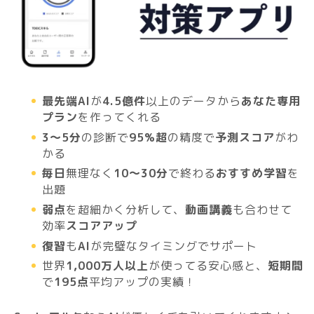
最先端AI
が
4.5億件
以上のデータから
あなた専用
プラン
を作ってくれる
3〜5分
の診断で
95%超
の精度で
予測スコア
がわ
かる
毎日
無理なく
10〜30分
で終わる
おすすめ学習
を
出題
弱点
を超細かく分析して、
動画講義
も合わせて
効率
スコアアップ
復習
も
AI
が完璧なタイミングでサポート
世界
1,000万人以上
が使ってる安心感と、
短期間
で
195点
平均アップの実績！