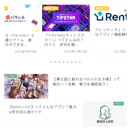
アプリ
便利アプリ
便利アプリ
『レンティオ』って
なアプリ？徹底解説
レル（Parallel）と
「TIPSTAR(ティップス
？友達とゲーム・通
ター)」ってどんなの？
遊びができる...
口コミ・評判を徹...
2026年3月16日
2025年11月13日
2025年12
【夢王国と眠れる100人の王子様】って
面白い？攻略・魅力を徹底紹介！
【BIGO LIVE】ってどんなアプリ？魅力
&完全初心者ガイド