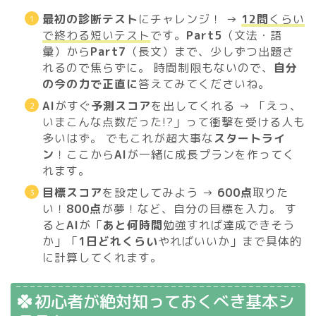
最初の診断テスト
にチャレンジ！ →
12問
くらい
で終わる短いテスト
です。
Part5
（文法・語
彙）から
Part7
（長文）まで、少しずつ出題さ
れるので焦らずに。 時間制限もないので、
自分
の今の力で正直に
答えてみてくださいね。
AI
がすぐ
予測スコア
を出してくれる → 「えっ、
いまこんな点数だった!?」って衝撃を受ける人も
多いはず。 でもこれが超大事な
スタートライ
ン
！ここから
AI
が一緒に成長プランを作ってく
れます。
目標スコア
を設定してみよう →
600点
取りた
い！
800点
が夢！など、自分の目標を入力。 す
ると
AI
が「
あと何時間
勉強すれば達成できそう
か」「
1日どれくらい
やればいいか」まで具体的
に計算してくれます。
初心者が絶対知っておくべき基本シ