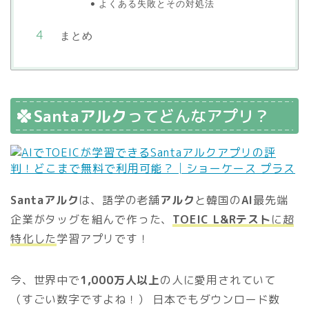
よくある失敗とその対処法
まとめ
Santaアルク
ってどんなアプリ？
Santaアルク
は、語学の老舗
アルク
と韓国の
AI
最先端
企業がタッグを組んで作った、
TOEIC L&Rテスト
に超
特化した
学習アプリです！
今、世界中で
1,000万人以上
の人に愛用されていて
（すごい数字ですよね！） 日本でもダウンロード数