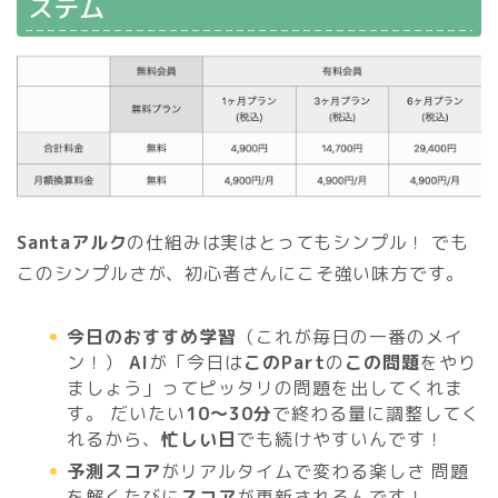
ステム
Santaアルク
の仕組みは実はとってもシンプル！ でも
このシンプルさが、初心者さんにこそ強い味方です。
今日のおすすめ学習
（これが毎日の一番のメイ
ン！）
AI
が「今日は
このPart
の
この問題
をやり
ましょう」ってピッタリの問題を出してくれま
す。 だいたい
10〜30分
で終わる量に調整してく
れるから、
忙しい日
でも続けやすいんです！
予測スコア
がリアルタイムで変わる楽しさ 問題
を解くたびに
スコア
が更新されるんです！