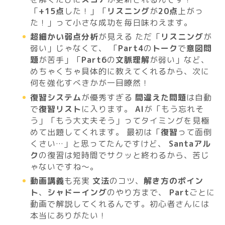
「
+15点
した！」「
リスニング
が
20点
上がっ
た！」って小さな成功を毎日味わえます。
超細かい弱点分析
が見える ただ「
リスニング
が
弱い」じゃなくて、 「
Part4
の
トーク
で
意図問
題
が苦手」「
Part6
の
文脈理解
が弱い」など、
めちゃくちゃ具体的に教えてくれるから、次に
何を強化すべきかが一目瞭然！
復習システム
が優秀すぎる
間違えた問題
は自動
で
復習リスト
に入ります。
AI
が「もう忘れそ
う」「もう大丈夫そう」ってタイミングを見極
めて出題してくれます。 最初は「
復習
って面倒
くさい…」と思ってたんですけど、
Santaアル
ク
の復習は短時間でサクッと終わるから、苦じ
ゃないですね〜。
動画講義
も充実
文法
のコツ、
解き方のポイン
ト
、
シャドーイング
のやり方まで、
Part
ごとに
動画で解説してくれるんです。初心者さんには
本当にありがたい！