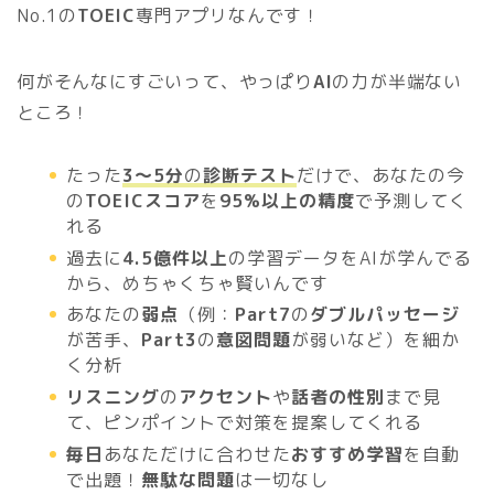
No.1の
TOEIC
専門アプリなんです！
何がそんなにすごいって、やっぱり
AI
の力が半端ない
ところ！
たった
3〜5分
の
診断テスト
だけで、あなたの今
の
TOEICスコア
を
95%以上の精度
で予測してく
れる
過去に
4.5億件以上
の学習データをAIが学んでる
から、めちゃくちゃ賢いんです
あなたの
弱点
（例：
Part7
の
ダブルパッセージ
が苦手、
Part3
の
意図問題
が弱いなど）を細か
く分析
リスニング
の
アクセント
や
話者の性別
まで見
て、ピンポイントで対策を提案してくれる
毎日
あなただけに合わせた
おすすめ学習
を自動
で出題！
無駄な問題
は一切なし