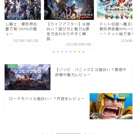
『しあわせ文鳥LIFE
ライフアフター】は面
ドット伝説～魔王になる
て面白い？遊び方紹
い？遊び方と魅力&課
異世界放置RPG～レビュ
方法わかりやすく解
ー！ドット絵で楽しめ...
.
2026年6月30日
2025年12
2025年10月29日
【ゾンビ・パニック】は面白い？感想や
評価や魅力レビュー
ロードモバイル面白い！？内容をレビュー