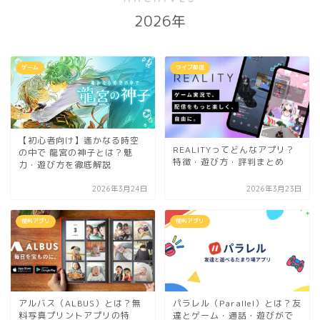
2026年
ゲーム
ライブ配信
【初心者向け】遙かなる時空
REALITYってどんなアプリ？
の中で 龍宮の神子とは？魅
特徴・遊び方・評判まとめ
力・遊び方を徹底解説
2026年3月24日
2026年3月23日
便利アプリ
便利アプリ
アルバス（ALBUS）とは？無
パラレル（Parallel）とは？友
料写真プリントアプリの特
達とゲーム・通話・遊びがで