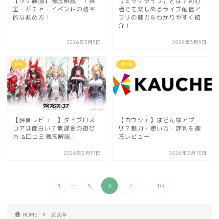
【ポケ農園】徹底解説！！課
【ミッケライブ】とは？初心
金・ガチャ・イベントの効率
者でも楽しめるライブ配信ア
的な進め方！
プリの魅力をわかりやすく紹
介！
2026年3月5日
2026年3月5日
RPG
ポイ活
【評価レビュー】ダイブロス
【カウシェ】はどんなアプ
コアは面白い？無課金の遊び
リ？魅力・使い方・評判を徹
方 &口コミ徹底解説！
底レビュー
2026年2月17日
2026年2月13日
...
...
1
5
6
7
10
HOME
2026年