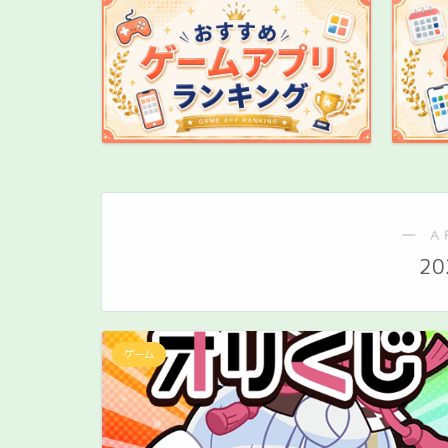
― A
20
ゲーム