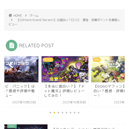
HOME
ゲーム
【Solitaire Grand Harvest】は面白い？口コミ・課金・攻略ポイントを徹底レ
ビュー
RELATED POST
ム
RPG
ゲーム
本当に面白い？】『ド
【GOGOマフィン】は面
【初心者向け】突撃
ト魔女』評価レビュー
白い？感想・評価レビュ
魔団 攻略ガイド＆最
てみた！
ー！
ャラ育成と効率的な進.
2025年10月30日
2025年11月2日
2026年1